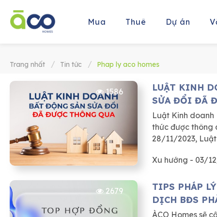
Mua
Thuê
Dự án
V
Trang nhất
Tin tức
Phap ly aco homes
LUẬT KINH D
1586
SỬA ĐỔI ĐÃ 
Luật Kinh doanh 
thức được thông 
28/11/2023, Luật 
01/01/2025.
Xu hướng - 03/1
TIPS PHÁP LÝ
2679
DỊCH BĐS PH
ÀCO Homes sẽ cậ