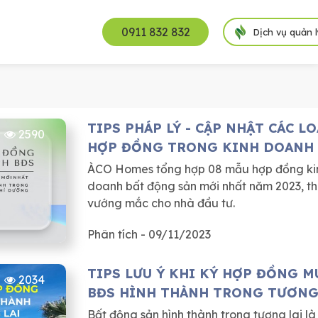
0911 832 832
Dịch vụ quản 
TIPS PHÁP LÝ - CẬP NHẬT CÁC LO
2590
HỢP ĐỒNG TRONG KINH DOANH
ĐỘNG SẢN
ÀCO Homes tổng hợp 08 mẫu hợp đồng ki
doanh bất động sản mới nhất năm 2023, t
vướng mắc cho nhà đầu tư.
Phân tích - 09/11/2023
TIPS LƯU Ý KHI KÝ HỢP ĐỒNG M
2034
BĐS HÌNH THÀNH TRONG TƯƠNG
Bất động sản hình thành trong tương lai là