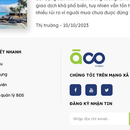
giao dịch khá phổ biến, tuy nhiên vẫn tồn t
nhiều rủi ro vì người mua chưa được đứng 
đỏ ngay sau khi ký hợp đồng mua bán với
Thị trường - 10/10/2023
đầu tư.
KẾT NHANH
ệu
dụng
CHÚNG TÔI TRÊN MẠNG XÃ
viên
 quản lý BĐS
ĐĂNG KÝ NHẬN TIN