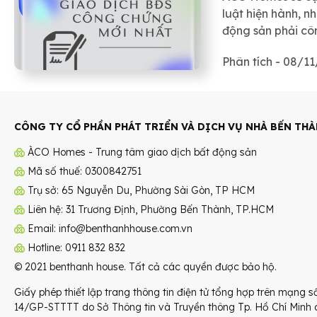
luật hiện hành, n
động sản phải cô
Phân tích - 08/1
CÔNG TY CỔ PHẦN PHÁT TRIỂN VÀ DỊCH VỤ NHÀ BẾN TH
ÀCO Homes - Trung tâm giao dịch bất động sản
Mã số thuế: 0300842751
Trụ sở: 65 Nguyễn Du, Phường Sài Gòn, TP HCM
Liên hệ: 31 Trương Định, Phường Bến Thành, TP.HCM
Email: info@benthanhhouse.com.vn
Hotline: 0911 832 832
© 2021 benthanh house. Tất cả các quyền được bảo hộ.
Giấy phép thiết lập trang thông tin điện tử tổng hợp trên mạng s
14/GP-STTTT do Sở Thông tin và Truyền thông Tp. Hồ Chí Minh 