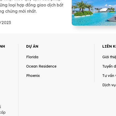
hững loại hợp đồng giao dịch bất
ng chứng mới nhất.
1/2023
ÀNH
DỰ ÁN
LIÊN 
Florida
Giới thi
Ocean Residence
Tuyển 
Phoenix
Tư vấn 
Dịch vụ
ố
cấp