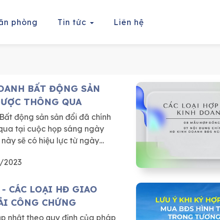
ăn phòng
Tin tức
Liên hệ
OANH BẤT ĐỘNG SẢN
ĐƯỢC THÔNG QUA
Bất động sản sản đổi đã chính
qua tại cuộc họp sáng ngày
này sẽ có hiệu lực từ ngày
2/2023
 - CÁC LOẠI HĐ GIAO
ẢI CÔNG CHỨNG
p nhật theo quy định của pháp