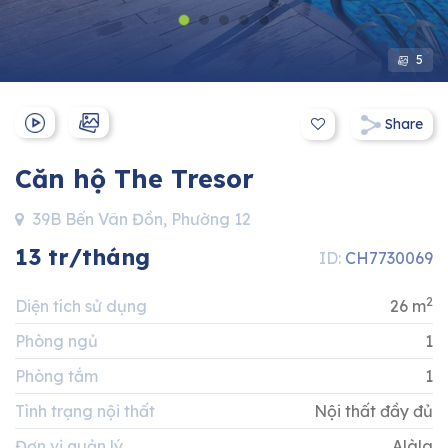
Hotline:
0911 832 832
5
Share
Căn hộ The Tresor
39B Bến Vân Đồn, Phường 12
13 tr/tháng
ID:
CH7730069
2
Diện tích sử dụng
26 m
Phòng ngủ
1
Phòng tắm
1
Tình trạng nội thất
Nội thất đầy đủ
Đơn vị quản lý
Alàla