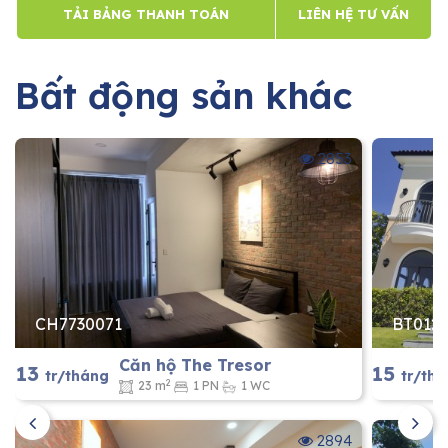
TẢI BẢNG THANH TOÁN
LIÊN HỆ TƯ VẤN
Bất động sản khác
2853
CH7730071
BT012
Căn hộ The Tresor
13
15
tr/tháng
tr/th
2
23 m
1 PN
1 WC
2894