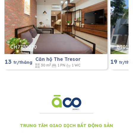
CH7730070
BT012
Căn hộ The Tresor
13
19
tr/tháng
tr/th
2
30 m
1 PN
1 WC
TRUNG TÂM GIAO DỊCH BẤT ĐỘNG SẢN