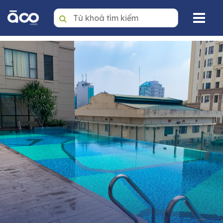
Trang nhất
Mua
Thuê
Dự án
Văn phòng
Tin tức
Giới thiệu
Dịch vụ quản lý BĐS
Liên hệ