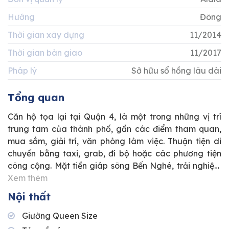
Hướng
Đông
Thời gian xây dựng
11/2014
Thời gian bàn giao
11/2017
Pháp lý
Sở hữu sổ hồng lâu dài
Tổng quan
Căn hộ tọa lại tại Quận 4, là một trong những vị trí
trung tâm của thành phố, gần các điểm tham quan,
mua sắm, giải trí, văn phòng làm việc. Thuận tiện di
chuyển bằng taxi, grab, đi bộ hoặc các phương tiện
công cộng. Mặt tiền giáp sông Bến Nghé, trải nghiệm
không gian sống trong lành. Căn hộ sở hữu phong
Xem thêm
cách thiết kế Industrial, không gian thích hợp làm văn
Nội thất
phòng làm việc và lưu trú.
Giường Queen Size