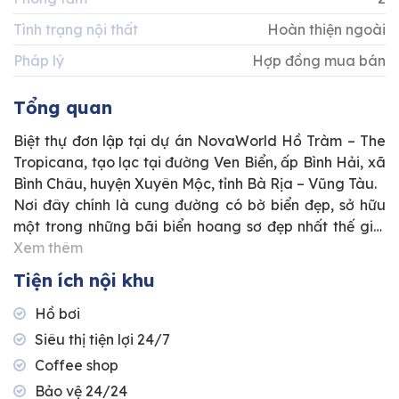
Tình trạng nội thất
Hoàn thiện ngoài
Pháp lý
Hợp đồng mua bán
Tổng quan
Biệt thự đơn lập tại dự án NovaWorld Hồ Tràm – The
Tropicana, tạo lạc tại đường Ven Biển, ấp Bình Hải, xã
Bình Châu, huyện Xuyên Mộc, tỉnh Bà Rịa – Vũng Tàu.
Nơi đây chính là cung đường có bờ biển đẹp, sở hữu
một trong những bãi biển hoang sơ đẹp nhất thế giới
cùng đường bờ biển dài tới 30km, hội tụ hệ sinh thái
Xem thêm
đặc sắc khi được kênh truyền hình nổi tiếng CNNGO –
Tiện ích nội khu
Mỹ bình chọn.
Phân khu The Tropicana mang một vẻ đẹp dịu dàng,
Hồ bơi
hoang dã và trở thành một điểm đến thú vị trong hành
Siêu thị tiện lợi 24/7
trình của du khách.
Coffee shop
"With you, alàla is home"
Bảo vệ 24/24