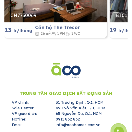
CH7730069
BT0119
Căn hộ The Tresor
13
19
tr/tháng
tr/th
2
26 m
1 PN
1 WC
TRUNG TÂM GIAO DỊCH BẤT ĐỘNG SẢN
VP chính:
31 Trương Định, Q.1, HCM
Sale Center:
490 Võ Văn Kiệt, Q.1, HCM
VP giao dịch:
65 Nguyễn Du, Q.1, HCM
Hotline:
0911 832 832
Email:
info@acohomes.com.vn