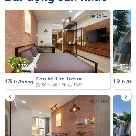
2894
CH7730070
BT012
Căn hộ The Tresor
13
19
tr/tháng
tr/th
2
30 m
1 PN
1 WC
3000