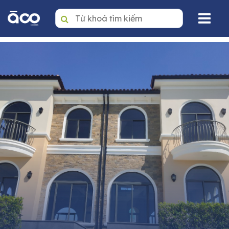
Trang nhất
Mua
Thuê
Dự án
Văn phòng
Tin tức
Giới thiệu
Dịch vụ quản lý BĐS
Liên hệ