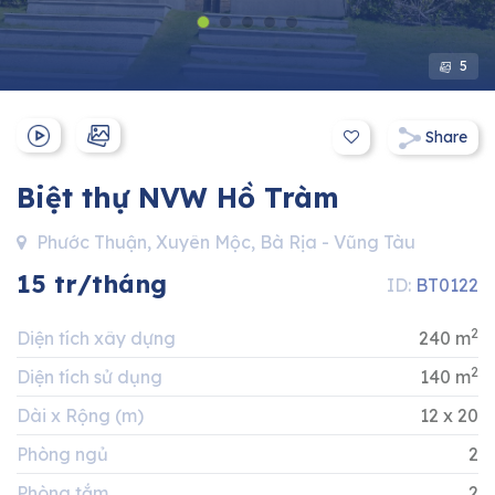
Hotline:
0911 832 832
5
Share
Biệt thự NVW Hồ Tràm
Phước Thuận, Xuyên Mộc, Bà Rịa - Vũng Tàu
15 tr/tháng
ID:
BT0122
2
Diện tích xây dựng
240 m
2
Diện tích sử dụng
140 m
Dài x Rộng (m)
12 x 20
Phòng ngủ
2
Phòng tắm
2