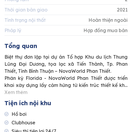
Thời gian bàn giao
2021
Tình trạng nội thất
Hoàn thiện ngoài
Pháp lý
Hợp đồng mua bán
Tổng quan
Biệt thự đơn lập tại dự án Tổ hợp Khu du lịch Thung
Lũng Đại Dương, tọa lạc xã Tiến Thành, Tp. Phan
Thiết, Tỉnh Bình Thuận – NovaWorld Phan Thiết.
Phân kỳ Florida - NovaWorld Phan Thiết được triển
khai xây dựng lấy cảm hứng từ kiến trúc thiết kế khu
vực Florida tại vùng Nam Mỹ. Nơi đây bố trí các căn
Xem thêm
biệt thự hiện đại, siêu sang và các căn nhà phố rực rỡ
Tiện ích nội khu
sắc màu hòa cùng khoảng không gian sống xanh của
vườn cây tươi mát, trong lành. Tầm view nhìn của các
Hồ bơi
sản phẩm tuyệt đẹp đã giúp kiến tạo nên một không
Clubhouse
gian sống tràn đầy năng lượng và cảm hứng.
Siêu thị tiện lợi 24/7