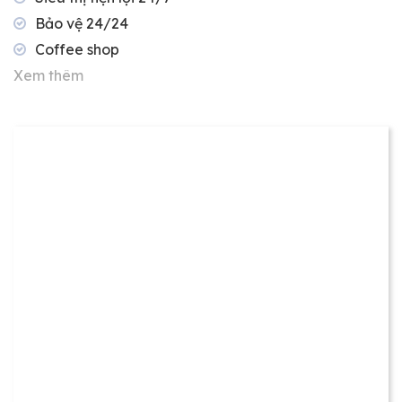
"With you, alàla is home"
Bảo vệ 24/24
Coffee shop
Xem thêm