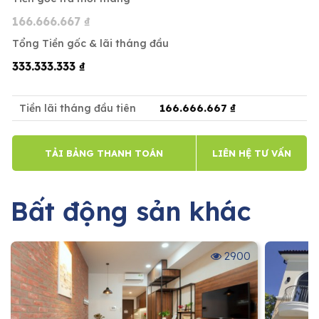
166.666.667 ₫
Tổng Tiền gốc & lãi tháng đầu
333.333.333 ₫
166.666.667 ₫
Tiền lãi tháng đầu tiên
TẢI BẢNG THANH TOÁN
LIÊN HỆ TƯ VẤN
Bất động sản khác
2900