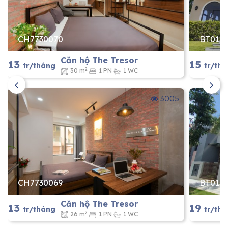
CH7730070
BT012
Căn hộ The Tresor
13
15
tr/tháng
tr/th
2
30 m
1 PN
1 WC
3005
CH7730069
BT012
Căn hộ The Tresor
13
19
tr/tháng
tr/th
2
26 m
1 PN
1 WC