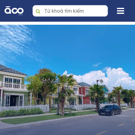
Trang nhất
Mua
Thuê
Dự án
Văn phòng
Tin tức
Giới thiệu
Dịch vụ quản lý BĐS
Liên hệ