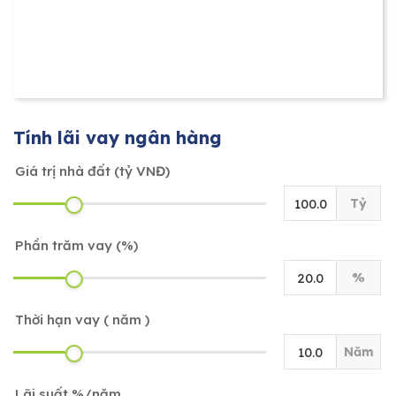
Tính lãi vay ngân hàng
Giá trị nhà đất (tỷ VNĐ)
Tỷ
Phần trăm vay (%)
%
Thời hạn vay ( năm )
Năm
Lãi suất %/năm