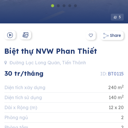
Hotline:
0911 832 832
5
Share
Biệt thự NVW Phan Thiết
Đường Lạc Long Quân, Tiến Thành
30 tr/tháng
ID:
BT0115
2
Diện tích xây dựng
240 m
2
Diện tích sử dụng
140 m
Dài x Rộng (m)
12 x 20
Phòng ngủ
2
Phòng tắm
2