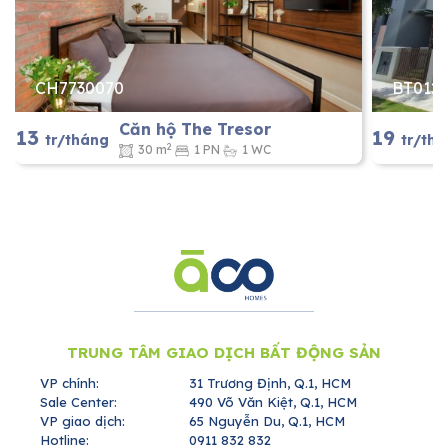
CH7730070
BT012
Căn hộ The Tresor
13
19
tr/tháng
tr/th
2
30 m
1 PN
1 WC
TRUNG TÂM GIAO DỊCH BẤT ĐỘNG SẢN
VP chính:
31 Trương Định, Q.1, HCM
Sale Center:
490 Võ Văn Kiệt, Q.1, HCM
VP giao dịch:
65 Nguyễn Du, Q.1, HCM
Hotline:
0911 832 832