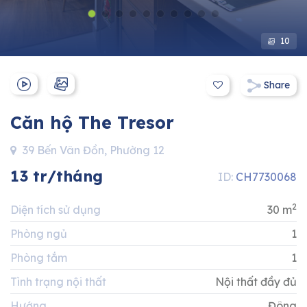
Hotline:
0911 832 832
10
Share
Căn hộ The Tresor
39 Bến Vân Đồn, Phường 12
13 tr/tháng
ID:
CH7730068
2
Diện tích sử dụng
30 m
Phòng ngủ
1
Phòng tắm
1
Tình trạng nội thất
Nội thất đầy đủ
Hướng
Đông