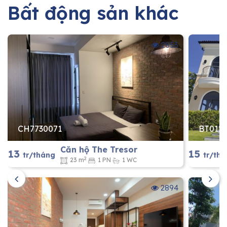
Bất động sản khác
2853
CH7730071
BT012
Căn hộ The Tresor
13
15
tr/tháng
tr/th
2
23 m
1 PN
1 WC
2894