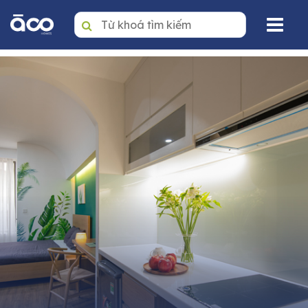
Trang nhất
Mua
Thuê
Dự án
Văn phòng
Tin tức
Giới thiệu
Dịch vụ quản lý BĐS
Liên hệ