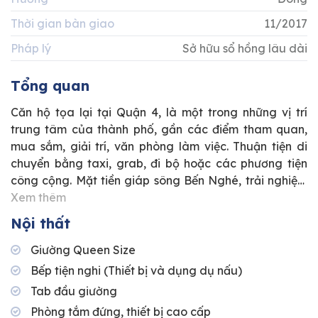
Thời gian bàn giao
11/2017
Pháp lý
Sở hữu sổ hồng lâu dài
Tổng quan
Căn hộ tọa lại tại Quận 4, là một trong những vị trí
trung tâm của thành phố, gần các điểm tham quan,
mua sắm, giải trí, văn phòng làm việc. Thuận tiện di
chuyển bằng taxi, grab, đi bộ hoặc các phương tiện
công cộng. Mặt tiền giáp sông Bến Nghé, trải nghiệm
không gian sống trong lành. Căn hộ sở hữu phong
Xem thêm
cách thiết kế Tropical, không gian thích hợp làm văn
Nội thất
phòng làm việc và lưu trú.
Giường Queen Size
Bếp tiện nghi (Thiết bị và dụng dụ nấu)
Tab đầu giường
Phòng tắm đứng, thiết bị cao cấp