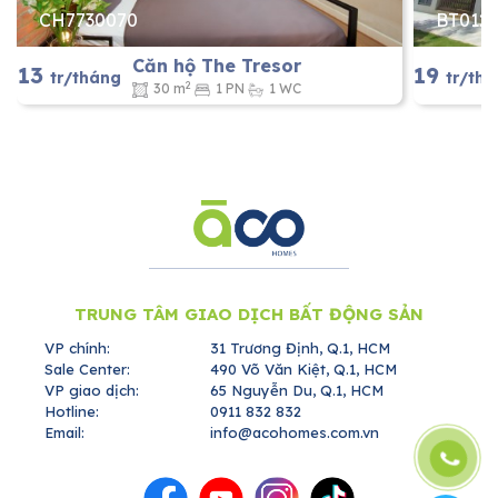
CH7730070
BT012
Căn hộ The Tresor
13
19
tr/tháng
tr/th
2
30 m
1 PN
1 WC
TRUNG TÂM GIAO DỊCH BẤT ĐỘNG SẢN
VP chính:
31 Trương Định, Q.1, HCM
Sale Center:
490 Võ Văn Kiệt, Q.1, HCM
VP giao dịch:
65 Nguyễn Du, Q.1, HCM
Hotline:
0911 832 832
Email:
info@acohomes.com.vn