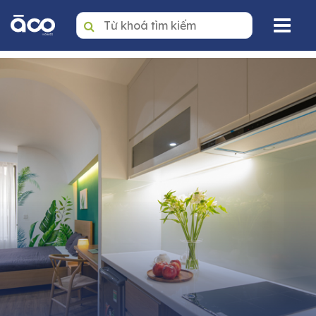
Trang nhất
Mua
Thuê
Dự án
Văn phòng
Tin tức
Giới thiệu
Dịch vụ quản lý BĐS
Liên hệ