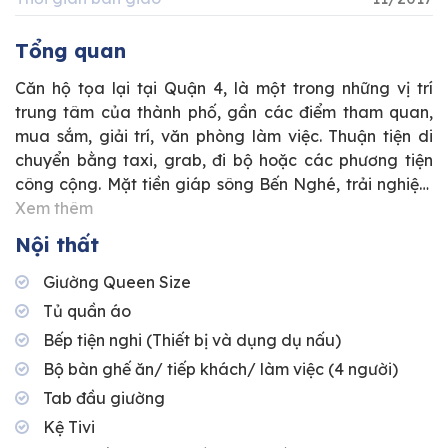
Tổng quan
Căn hộ tọa lại tại Quận 4, là một trong những vị trí
trung tâm của thành phố, gần các điểm tham quan,
mua sắm, giải trí, văn phòng làm việc. Thuận tiện di
chuyển bằng taxi, grab, đi bộ hoặc các phương tiện
công cộng. Mặt tiền giáp sông Bến Nghé, trải nghiệm
không gian sống trong lành. Căn hộ sở hữu phong
Xem thêm
cách thiết kế Tropical, không gian thích hợp làm văn
Nội thất
phòng làm việc và lưu trú.
Giường Queen Size
Tủ quần áo
Bếp tiện nghi (Thiết bị và dụng dụ nấu)
Bộ bàn ghế ăn/ tiếp khách/ làm việc (4 người)
Tab đầu giường
Kệ Tivi