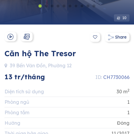
Hotline:
0911 832 832
10
Share
Căn hộ The Tresor
39 Bến Vân Đồn, Phường 12
13 tr/tháng
ID:
CH7730066
2
Diện tích sử dụng
30 m
Phòng ngủ
1
Phòng tắm
1
Hướng
Đông
Thời gian bàn giao
11/2017