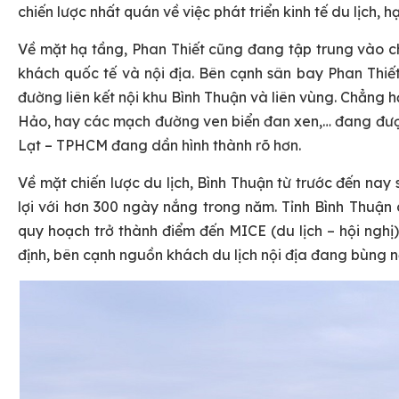
chiến lược nhất quán về việc phát triển kinh tế du lịch, 
Về mặt hạ tầng, Phan Thiết cũng đang tập trung vào c
khách quốc tế và nội địa. Bên cạnh sân bay Phan Thiế
đường liên kết nội khu Bình Thuận và liên vùng. Chẳng 
Hảo, hay các mạch đường ven biển đan xen,… đang được đ
Lạt – TPHCM đang dần hình thành rõ hơn.
Về mặt chiến lược du lịch, Bình Thuận từ trước đến nay 
lợi với hơn 300 ngày nắng trong năm. Tỉnh Bình Thuận 
quy hoạch trở thành điểm đến MICE (du lịch – hội ng
định, bên cạnh nguồn khách du lịch nội địa đang bùng n