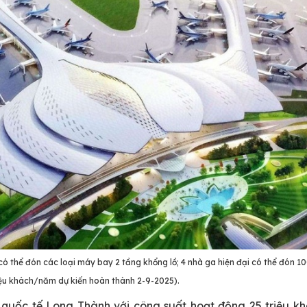
ó thể đón các loại máy bay 2 tầng khổng lồ; 4 nhà ga hiện đại có thể đón 10
riệu khách/năm dự kiến hoàn thành 2-9-2025).
 quốc tế Long Thành với công suất hoạt động 25 triệu k