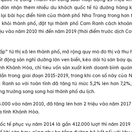
hi đón nhận thêm nhiều du khách quốc tế từ đường hàng k
 lại bài học điển hình của thành phố Nha Trang trong hơn 
a khỏi thành phố, đặt tại thành phố Cam Ranh cách khoả
ệu vào năm 2010 thì đến năm 2019 (thời điểm trước dịch Co
” từ thị xã lên thành phố, mở rộng quy mô đô thị và thu 
ất động sản nghỉ dưỡng lớn ven biển, kéo dài từ sân bay q
nh Khánh Hòa, chỉ tiêu vốn sản xuất kinh doanh bình qu
ần trong giai đoạn 2015-2019, trong khi con số này của N
 Ranh so với toàn tỉnh đã tăng từ mức 5,2% lên hơn 7,2%
ng trưởng song song hai thành phố du lịch.
85.000 vào năm 2010, đã tăng lên hơn 2 triệu vào năm 2017
ủa tỉnh Khánh Hòa.
ốc tế phục vụ năm 2014 là gần 412.000 lượt thì năm 2019 