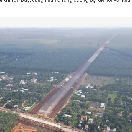
ế khi sân bay, cũng như hạ tầng đường bộ kết nối với kh