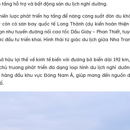
hạ tầng hỗ trợ và bất động sản du lịch nghỉ dưỡng.
hiến lược phát triển hạ tầng để nâng công suất đón du k
t còn có sân bay quốc tế Long Thành (dự kiến hoàn thiện
hạn như tuyến đường nối cao tốc Dầu Giây – Phan Thiết, tuy
ầu tư triển khai. Hình thái tứ giác du lịch giữa Nha Tra
sở hữu lợi thế về kinh tế biển với đường bờ biển dài 192 km
chủ trương phát triển đa dạng loại hình du lịch nghỉ dưỡ
hị) hàng đầu khu vực Đông Nam Á, giúp mang đến nguồn 
ổ.