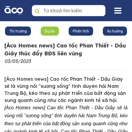
Trang nhất
Thị trường
Dự án
Phân tích
Xu hướng
Mua
[Àco Homes news] Cao tốc Phan Thiết - Dầu
Thuê
Giây thúc đẩy BĐS liên vùng
03/05/2023
Dự án
Văn phòng
[Àco Homes news] Cao tốc Phan Thiết - Dầu Giây
sẽ là vùng nối "xương sống" tỉnh duyên hải Nam
Tin tức
Trung Bộ, kéo theo sự phát triển của bất động sản
xung quanh cũng như các ngành kinh tế xã hội.
Giới thiệu
[Àco Homes news] Cao tốc Phan Thiết - Dầu Giây sẽ là
Dịch vụ quản lý BĐS
vùng nối "xương sống" tỉnh duyên hải Nam Trung Bộ, kéo
theo sự phát triển của bất động sản xung quanh cũng như
Liên hệ
các ngành kinh tế xã hội. Cao tốc Phan Thiết - Dầu Giây