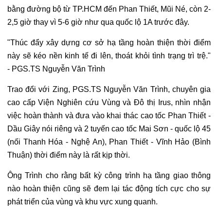
bằng đường bộ từ TP.HCM đến Phan Thiết, Mũi Né, còn 2-
2,5 giờ thay vì 5-6 giờ như qua quốc lộ 1A trước đây.
"Thúc đẩy xây dựng cơ sở hạ tầng hoàn thiện thời điểm
này sẽ kéo nền kinh tế đi lên, thoát khỏi tình trạng trì trệ."
- PGS.TS Nguyễn Văn Trình
Trao đổi với Zing, PGS.TS Nguyễn Văn Trình, chuyên gia
cao cấp Viện Nghiên cứu Vùng và Đô thị Irus, nhìn nhận
việc hoàn thành và đưa vào khai thác cao tốc Phan Thiết -
Dầu Giây nói riêng và 2 tuyến cao tốc Mai Sơn - quốc lộ 45
(nối Thanh Hóa - Nghệ An), Phan Thiết - Vĩnh Hảo (Bình
Thuận) thời điểm này là rất kịp thời.
Ông Trình cho rằng bất kỳ công trình hạ tầng giao thông
nào hoàn thiện cũng sẽ đem lại tác động tích cực cho sự
phát triển của vùng và khu vực xung quanh.