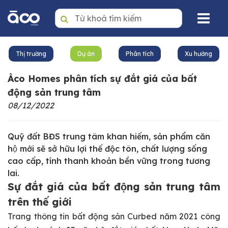
Trang nhất
Thị trường
Dự án
Phân tích
Xu hướng
Mua
Àco Homes phân tích sự đắt giá của bất
Thuê
động sản trung tâm
08/12/2022
Dự án
Văn phòng
Quỹ đất BĐS trung tâm khan hiếm, sản phẩm căn
hộ mới sẽ sở hữu lợi thế độc tôn, chất lượng sống
Tin tức
cao cấp, tính thanh khoản bền vững trong tương
lai.
Giới thiệu
Sự đắt giá của bất động sản trung tâm
Dịch vụ quản lý BĐS
trên thế giới
Trang thông tin bất động sản Curbed năm 2021 công
Liên hệ