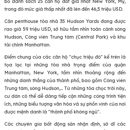
bố danh sách 25 căn hộ đắt giá nhất New York, Mỹ,
Hotline:
0911 832 832
trong đó mức giá thấp nhất đã lên đến 46,5 triệu USD.
Căn penthouse tòa nhà 35 Hudson Yards đang được
rao giá 59 triệu USD, sở hữu tầm nhìn toàn cảnh sông
Hudson, Công viên Trung tâm (Central Park) và khu
tài chính Manhattan.
Điểm chung của các căn hộ "chục triệu đô" kể trên là
tọa lạc tại những tòa nhà trọng điểm của quận
Manhattan, New York, tầm nhìn thoáng rộng đến
những danh thắng của thành phố, bao gồm Công viên
Trung tâm, sông Hudson,... Từ những tòa chọc trời này,
cư dân có thể dễ dàng tiếp cận những công trình tiện
ích, những biểu tượng văn hóa và sự phồn vinh của nơi
được mệnh danh là "thành phố không ngủ".
Các chuyên gia bất động sản nhận định, sở dĩ các