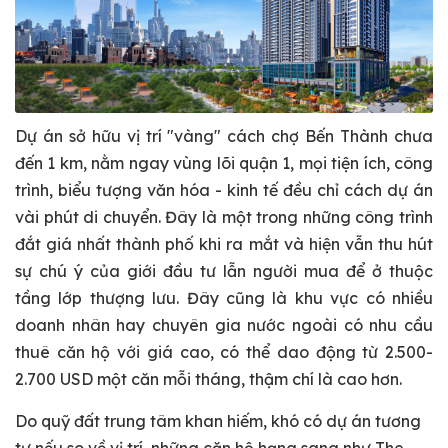
Dự án sở hữu vị trí "vàng" cách chợ Bến Thành chưa
đến 1 km, nằm ngay vùng lõi quận 1, mọi tiện ích, công
trình, biểu tượng văn hóa - kinh tế đều chỉ cách dự án
vài phút di chuyển. Đây là một trong những công trình
đắt giá nhất thành phố khi ra mắt và hiện vẫn thu hút
sự chú ý của giới đầu tư lẫn người mua để ở thuộc
tầng lớp thượng lưu. Đây cũng là khu vực có nhiều
doanh nhân hay chuyên gia nước ngoài có nhu cầu
thuê căn hộ với giá cao, có thể dao động từ 2.500-
2.700 USD một căn mỗi tháng, thậm chí là cao hơn.
Do quỹ đất trung tâm khan hiếm, khó có dự án tương
tự nếu so về vị trí, những căn hộ hạng sang như The