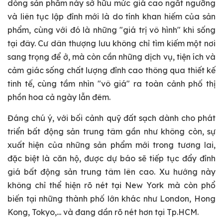
dòng sản phẩm này sở hữu mức giá cao ngất ngưỡng
và liên tục lập đỉnh mới là do tính khan hiếm của sản
phẩm, cùng với đó là những "giá trị vô hình" khi sống
tại đây. Cư dân thượng lưu không chỉ tìm kiếm một nơi
sang trọng để ở, mà còn cần những dịch vụ, tiện ích và
cảm giác sống chất lượng đỉnh cao thông qua thiết kế
tinh tế, cùng tầm nhìn "vô giá" ra toàn cảnh phố thị
phồn hoa cả ngày lẫn đêm.
Đáng chú ý, với bối cảnh quỹ đất sạch dành cho phát
triển bất động sản trung tâm gần như không còn, sự
xuất hiện của những sản phẩm mới trong tương lai,
đặc biệt là căn hộ, được dự báo sẽ tiếp tục đẩy đỉnh
giá bất động sản trung tâm lên cao. Xu hướng này
không chỉ thể hiện rõ nét tại New York mà còn phổ
biến tại những thành phố lớn khác như London, Hong
Kong, Tokyo,... và đang dần rõ nét hơn tại Tp.HCM.