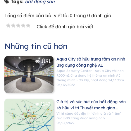
Tags:
bất động sản
Tổng số điểm của bài viết là: 0 trong 0 đánh giá
Click để đánh giá bài viết
Những tin cũ hơn
Aqua City sở hữu trung tâm an ninh
1191
ứng dụng công nghệ AI
Aqua Security Center - Aqua City với hơn
7.000m2 ứng dụng hệ thống an ninh AI
thông minh - đa lớp, hoạt động 24/7 đảm
bảo an ninh tuyệt đối cho cộng đồng cư
08/12/2022
dân
Giá trị và sức hút của bất động sản
1142
sở hữu vị trí “huyết mạch giao
thương”
Vị trí càng đắc địa thì định giá và “tầm”
của BĐS càng được nâng cao.
02/11/2022