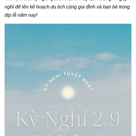
Hotline:
0911 832 832
nghỉ để lên kế hoạch du lịch cùng gia đình và bạn bè trong
dịp lễ năm nay!