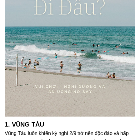
1. VŨNG TÀU
Vũng Tàu luôn khiến kỳ nghỉ 2/9 trở nên độc đáo và hấp