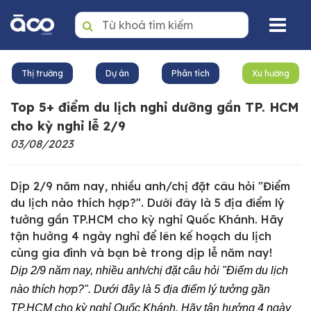
Trang nhất
Thị trường
Dự án
Phân tích
Xu hướng
Mua
Top 5+ điểm du lịch nghỉ dưỡng gần TP. HCM
Thuê
cho kỳ nghỉ lễ 2/9
03/08/2023
Dự án
Văn phòng
Dịp 2/9 năm nay, nhiều anh/chị đặt câu hỏi "Điểm
du lịch nào thích hợp?". Dưới đây là 5 địa điểm lý
Tin tức
tưởng gần TP.HCM cho kỳ nghỉ Quốc Khánh. Hãy
tận hưởng 4 ngày nghỉ để lên kế hoạch du lịch
Giới thiệu
cùng gia đình và bạn bè trong dịp lễ năm nay!
Dịch vụ quản lý BĐS
Dịp 2/9 năm nay, nhiều anh/chị đặt câu hỏi "Điểm du lịch
nào thích hợp?". Dưới đây là 5 địa điểm lý tưởng gần
Liên hệ
TP.HCM cho kỳ nghỉ Quốc Khánh. Hãy tận hưởng 4 ngày