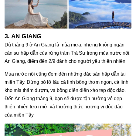
3. AN GIANG
Dù tháng 9 ở An Giang là mùa mưa, nhưng không ngăn
cản sự hấp dẫn của rừng tràm Trà Sư trong mùa nước nổi.
An Giang, điểm đến 2/9 dành cho người yêu thiên nhiên.
Mùa nước nổi cũng đem đến những đặc sản hấp dẫn tại
miền Tây. Đừng bỏ lỡ lẩu cá linh bông thơm ngon, cá linh
kho mía thấm đượm, và bông điên điển xào tép độc đáo.
Đến An Giang tháng 9, bạn sẽ được tận hưởng vẻ đẹp
thiên nhiên tươi mới và thưởng thức hương vị độc đáo
của miền Tây.