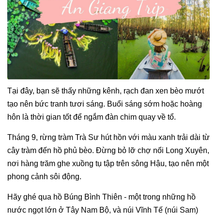
Tại đây, bạn sẽ thấy những kênh, rạch đan xen bèo mướt
tạo nên bức tranh tươi sáng. Buổi sáng sớm hoặc hoàng
hôn là thời gian tốt để ngắm đàn chim quay về tổ.
Tháng 9, rừng tràm Trà Sư hút hồn với màu xanh trải dài từ
cây tràm đến hồ phủ bèo. Đừng bỏ lỡ chợ nổi Long Xuyên,
nơi hàng trăm ghe xuồng tụ tập trên sông Hậu, tạo nên một
phong cảnh sôi động.
Hãy ghé qua hồ Búng Bình Thiên - một trong những hồ
nước ngọt lớn ở Tây Nam Bộ, và núi Vĩnh Tế (núi Sam)