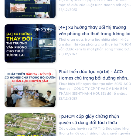
một số điều của Luật Kinh doanh bất động
sản 2014) có nhiều nội dung mới
26/12/2023
[4+] xu hướng thay đổi thị trường
2580
văn phòng cho thuê trong tương lai
Thời gian qua, trong lúc nhiều phân khúc
ảm đạm thì văn phòng cho thuê tại TP.HCM
vẫn được xem là một phần sáng trong bức
tranh tổng thể của thị trường.
25/12/2023
Phát triển đào tạo nội bộ - ÀCO
2827
Homes chú trọng bồi dưỡng nhân
lực chuyên sâu
Thực hiện kế hoạch đào tạo năm 2023, ACO
Homes - CÔNG TY CP PT VÀ DV NHÀ BẾN
THÀNH (BENTHANH HOUSE) đã tổ chức
nhiều khóa đào tạo nội bộ trong Công ty.
22/12/2023
Tp.HCM cấp giấy chứng nhận
1854
quyền sử dụng đất tách thửa
Các quận, huyện và TP Thủ Đức công khai
thông tin để các trường hợp chuyển quyền