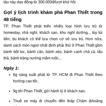
tàu này dao động từ 300.000đ/lượt khứ hồi
Gợi ý lịch trình khám phá Phan Thiết trong
48 tiếng
TP. Phan Thiết phát triển nhiều loại hình lưu trú từ
homestay, nhà nghỉ, khách sạn, khu nghỉ dưỡng... tùy túi
tiền, du khách có thể lựa chọn cơ sở lưu trú. Hơn nữa,
danh sách món ngon nhất định phải thử ở Phan Thiết gồm
bánh bột lọc, bánh căn, bánh xèo, bánh canh chả cá, lẩu
thả, bánh tráng nướng mắm ruốc...
Ngày 1:
6g sáng xuất phát từ TP. HCM đi Phan Thiết theo
hướng cao tốc.
9g tới Phan Thiết, gửi hành lý ở khách sạn.
Thuê xe máy di chuyển đến tháp Chàm (khoảng