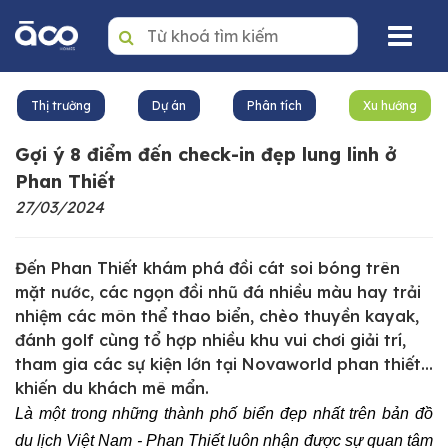
Trang nhất
Thị trường
Dự án
Phân tích
Xu hướng
Mua
Gợi ý 8 điểm đến check-in đẹp lung linh ở
Thuê
Phan Thiết
27/03/2024
Dự án
Văn phòng
Đến Phan Thiết khám phá đồi cát soi bóng trên
mặt nước, các ngọn đồi nhũ đá nhiều màu hay trải
Tin tức
nhiệm các môn thể thao biển, chèo thuyền kayak,
đánh golf cùng tổ hợp nhiều khu vui chơi giải trí,
Giới thiệu
tham gia các sự kiện lớn tại Novaworld phan thiết...
Dịch vụ quản lý BĐS
khiến du khách mê mẩn.
Là một trong những thành phố biển đẹp nhất trên bản đồ
Liên hệ
du lịch Việt Nam - Phan Thiết luôn nhận được sự quan tâm