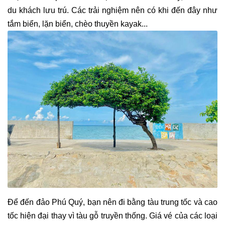
du khách lưu trú. Các trải nghiệm nên có khi đến đây như
tắm biển, lặn biển, chèo thuyền kayak...
Để đến đảo Phú Quý, bạn nên đi bằng tàu trung tốc và cao
tốc hiện đại thay vì tàu gỗ truyền thống. Giá vé của các loại