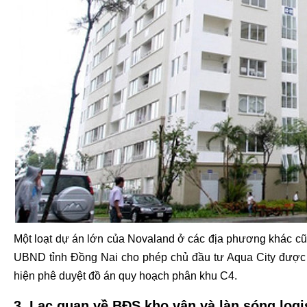
Một loạt dự án lớn của Novaland ở các địa phương khác c
UBND tỉnh Đồng Nai cho phép chủ đầu tư Aqua City được lập
hiện phê duyệt đồ án quy hoạch phân khu C4.
3. Lạc quan về BĐS kho vận và làn sóng logi