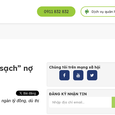
0911 832 832
Dịch vụ quản 
“sạch” nợ
Chúng tôi trên mạng xã hội
ĐĂNG KÝ NHẬN TIN
 ngàn tỷ đồng, dù thị