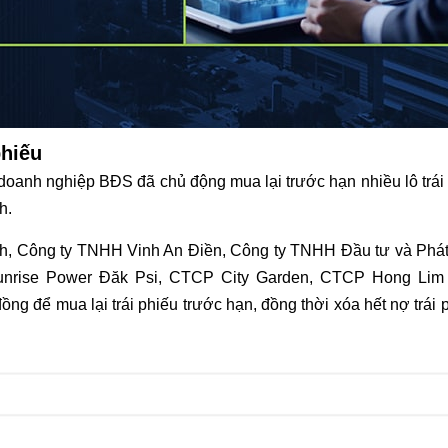
phiếu
u doanh nghiệp BĐS đã chủ động mua lại trước hạn nhiều lô trái
h.
 Công ty TNHH Vinh An Điền, Công ty TNHH Đầu tư và Phát t
rise Power Đăk Psi, CTCP City Garden, CTCP Hong Lim
 để mua lại trái phiếu trước hạn, đồng thời xóa hết nợ trái p