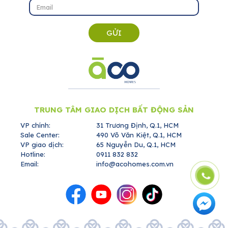
GỬI
TRUNG TÂM GIAO DỊCH BẤT ĐỘNG SẢN
VP chính:
31 Trương Định, Q.1, HCM
Sale Center:
490 Võ Văn Kiệt, Q.1, HCM
VP giao dịch:
65 Nguyễn Du, Q.1, HCM
Hotline:
0911 832 832
Email:
info@acohomes.com.vn