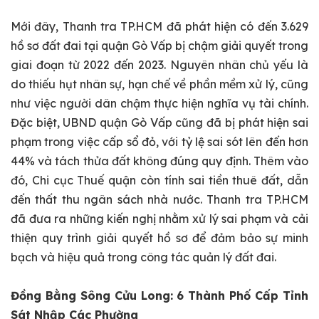
Mới đây, Thanh tra TP.HCM đã phát hiện có đến 3.629
hồ sơ đất đai tại quận Gò Vấp bị chậm giải quyết trong
giai đoạn từ 2022 đến 2023. Nguyên nhân chủ yếu là
do thiếu hụt nhân sự, hạn chế về phần mềm xử lý, cũng
như việc người dân chậm thực hiện nghĩa vụ tài chính.
Đặc biệt, UBND quận Gò Vấp cũng đã bị phát hiện sai
phạm trong việc cấp sổ đỏ, với tỷ lệ sai sót lên đến hơn
44% và tách thửa đất không đúng quy định. Thêm vào
đó, Chi cục Thuế quận còn tính sai tiền thuê đất, dẫn
đến thất thu ngân sách nhà nước. Thanh tra TP.HCM
đã đưa ra những kiến nghị nhằm xử lý sai phạm và cải
thiện quy trình giải quyết hồ sơ để đảm bảo sự minh
bạch và hiệu quả trong công tác quản lý đất đai.
Đồng Bằng Sông Cửu Long: 6 Thành Phố Cấp Tỉnh
Sát Nhập Các Phường