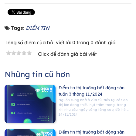
Tags:
ĐIỂM TIN
Tổng số điểm của bài viết là: 0 trong 0 đánh giá
Click để đánh giá bài viết
Những tin cũ hơn
Điểm tin thị trường bất động sản
1078
tuần 3 tháng 11/2024
Nguồn cung nhà ở vừa túi tiền tại các đô
thị lớn đang thiếu hụt trầm trọng, trong
khi nhu cầu ngày càng tăng cao, đòi hỏi
những giải pháp hiệu quả từ Nhà nước và
24/11/2024
sự hợp tác của các bên liên quan để cân
bằng cung - cầu.
Điểm tin thị trường bất động sản
1199