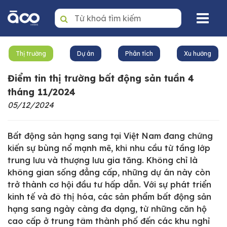
Trang nhất
Thị trường
Dự án
Phân tích
Xu hướng
Mua
Điểm tin thị trường bất động sản tuần 4
Thuê
tháng 11/2024
05/12/2024
Dự án
Văn phòng
Bất động sản hạng sang tại Việt Nam đang chứng
kiến sự bùng nổ mạnh mẽ, khi nhu cầu từ tầng lớp
Tin tức
trung lưu và thượng lưu gia tăng. Không chỉ là
không gian sống đẳng cấp, những dự án này còn
Giới thiệu
trở thành cơ hội đầu tư hấp dẫn. Với sự phát triển
Dịch vụ quản lý BĐS
kinh tế và đô thị hóa, các sản phẩm bất động sản
hạng sang ngày càng đa dạng, từ những căn hộ
Liên hệ
cao cấp ở trung tâm thành phố đến các khu nghỉ