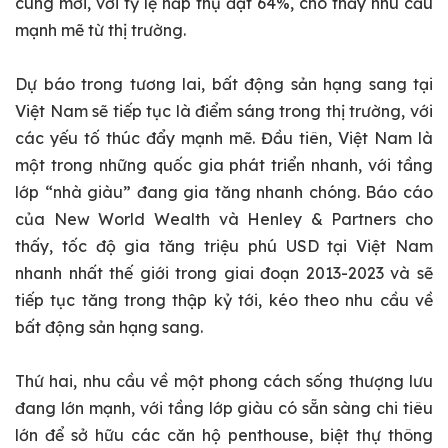
cung mới, với tỷ lệ hấp thụ đạt 64%, cho thấy nhu cầu
mạnh mẽ từ thị trường.
Dự báo trong tương lai, bất động sản hạng sang tại
Việt Nam sẽ tiếp tục là điểm sáng trong thị trường, với
các yếu tố thúc đẩy mạnh mẽ. Đầu tiên, Việt Nam là
một trong những quốc gia phát triển nhanh, với tầng
lớp “nhà giàu” đang gia tăng nhanh chóng. Báo cáo
của New World Wealth và Henley & Partners cho
thấy, tốc độ gia tăng triệu phú USD tại Việt Nam
nhanh nhất thế giới trong giai đoạn 2013-2023 và sẽ
tiếp tục tăng trong thập kỷ tới, kéo theo nhu cầu về
bất động sản hạng sang.
Thứ hai, nhu cầu về một phong cách sống thượng lưu
đang lớn mạnh, với tầng lớp giàu có sẵn sàng chi tiêu
lớn để sở hữu các căn hộ penthouse, biệt thự thông