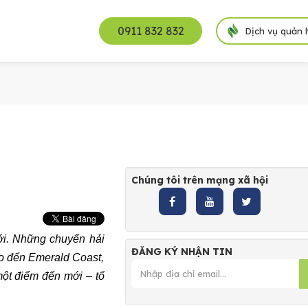
0911 832 832
Dịch vụ quản 
Chúng tôi trên mạng xã hội
iới. Những chuyến hải
ĐĂNG KÝ NHẬN TIN
ho đến Emerald Coast,
một điểm đến mới – tổ