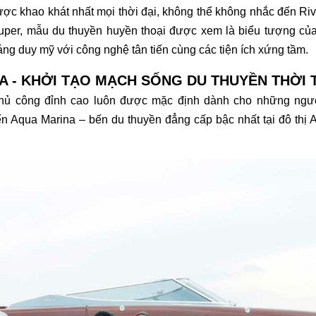
ợc khao khát nhất mọi thời đại, không thể không nhắc đến Ri
 Super, mẫu du thuyền huyền thoại được xem là biểu tượng củ
g duy mỹ với công nghệ tân tiến cùng các tiện ích xứng tầm.
NA - KHỞI TẠO MẠCH SỐNG DU THUYỀN THỜI
 thủ công đỉnh cao luôn được mặc định dành cho những ngư
ến Aqua Marina – bến du thuyền đẳng cấp bậc nhất tại đô thị