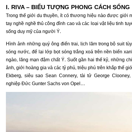
I. RIVA – BIỂU TƯỢNG PHONG CÁCH SỐNG
Trong thế giới du thuyền, ít có thương hiệu nào được giới
tay nghề nghề thủ công đỉnh cao và các loại vật liệu tinh t
sống duy mỹ của người Ý.
Hình ảnh những quý ông điển trai, lịch lãm trong bộ suit tù
sóng nước, để lại lớp bọt sóng trắng xoá trên nền biển xa
ngào, lãng mạn đậm chất Ý. Suốt gần hai thế kỷ, những ch
ảnh, giới hoàng gia và các tỷ phú, triệu phú trên khắp thế gi
Ekberg, siêu sao Sean Connery, tài tử George Clooney
nghiệp Đức Gunter Sachs von Opel…