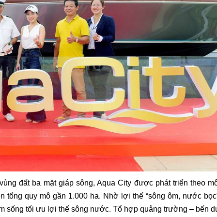
t vùng đất ba mặt giáp sông, Aqua City được phát triển theo mô
trên tổng quy mô gần 1.000 ha. Nhờ lợi thế “sông ôm, nước b
iệm sống tối ưu lợi thế sông nước. Tổ hợp quảng trường – bến 