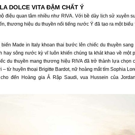
 LA DOLCE VITA ĐẬM CHẤT Ý
 mộ điệu quan tâm nhiều như RIVA. Với bề dày lịch sử xuyên su
uyển, thương hiệu du thuyền nổi tiếng nước Ý đã tạo ra một biể
y biến Made in Italy khoan thai bước lên chiếc du thuyền sang 
nh hay sông nước kỳ vĩ luôn khiến chúng ta khát khao về một
iếc du thuyền mang thương hiệu RIVA đã trở thành lựa chọn c
ới – từ huyền thoại Brigitte Bardot, nữ hoàng mắt tím Sophia Lor
, cho đến Hoàng gia Ả Rập Saudi, vua Hussein của Jorda