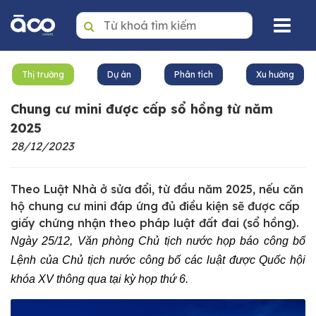
Trang nhất
Thị trường
Dự án
Phân tích
Xu hướng
Mua
Chung cư mini được cấp sổ hồng từ năm
Thuê
2025
28/12/2023
Dự án
Văn phòng
Theo Luật Nhà ở sửa đổi, từ đầu năm 2025, nếu căn
hộ chung cư mini đáp ứng đủ điều kiện sẽ được cấp
Tin tức
giấy chứng nhận theo pháp luật đất đai (sổ hồng).
Ngày 25/12, Văn phòng Chủ tịch nước họp báo công bố
Giới thiệu
Lệnh của Chủ tịch nước công bố các luật được Quốc hội
Dịch vụ quản lý BĐS
khóa XV thông qua tại kỳ họp thứ 6.
Liên hệ