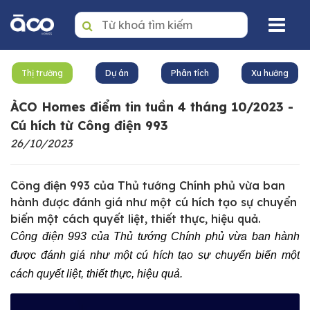
Trang nhất
Thị trường
Dự án
Phân tích
Xu hướng
Mua
ÀCO Homes điểm tin tuần 4 tháng 10/2023 -
Thuê
Cú hích từ Công điện 993
26/10/2023
Dự án
Văn phòng
Công điện 993 của Thủ tướng Chính phủ vừa ban
hành được đánh giá như một cú hích tạo sự chuyển
Tin tức
biến một cách quyết liệt, thiết thực, hiệu quả.
Công điện 993 của Thủ tướng Chính phủ vừa ban hành
Giới thiệu
được đánh giá như một cú hích tạo sự chuyển biến một
Dịch vụ quản lý BĐS
cách quyết liệt, thiết thực, hiệu quả.
Liên hệ